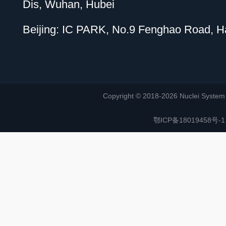
Dis, Wuhan, Hubei
Beijing: IC PARK, No.9 Fenghao Road, Hai
Copyright © 2018-2026 Nuclei System (or
鄂ICP备18019458号-1