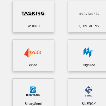
TASKING
QUINTAURIS
exide
HighTec
BinarySemi
SILERGY