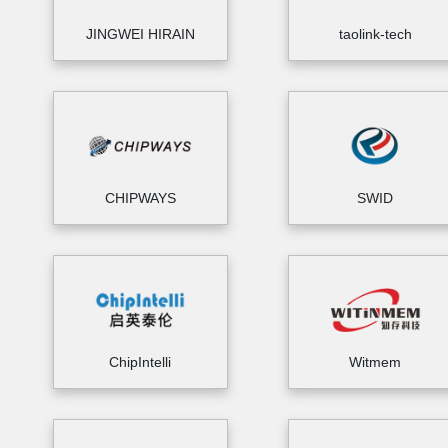
JINGWEI HIRAIN
taolink-tech
CHIPWAYS
SWID
ChipIntelli
Witmem