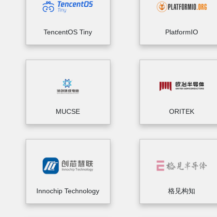
TencentOS Tiny
PlatformIO
MUCSE
ORITEK
Innochip Technology
格见构知