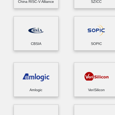
China RISC-V Alliance
SZICC
CBSIA
SOPIC
Amlogic
VeriSilicon