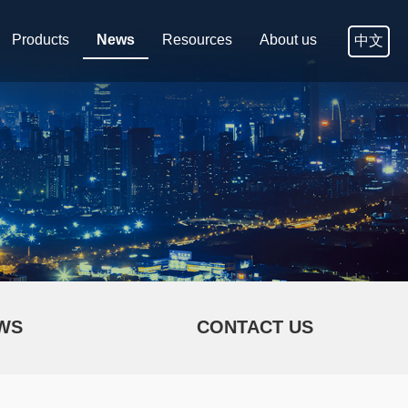
Products
News
Resources
About us
中文
WS
CONTACT US