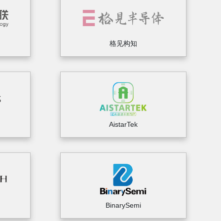
格见构知
AistarTek
BinarySemi