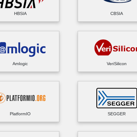
HBSIA
CBSIA
Amlogic
VeriSilicon
PlatformIO
SEGGER