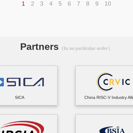
1
2
3
4
5
6
7
8
9
10
Partners
（In no particular order）
SICA
China RISC-V Industry All