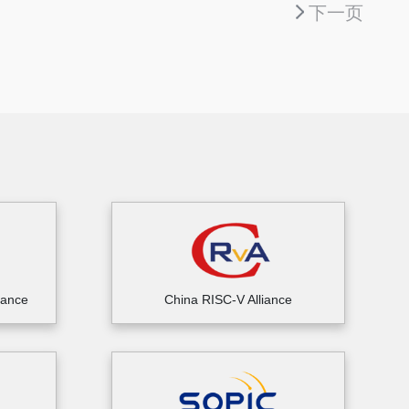
下一页
iance
China RISC-V Alliance