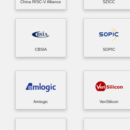
China RISC-V Alliance
SZICC
CBSIA
SOPIC
Amlogic
VeriSilicon