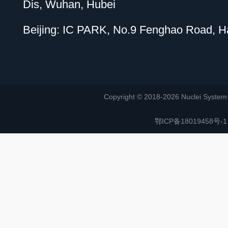
Dis, Wuhan, Hubei
Beijing: IC PARK, No.9 Fenghao Road, Hai
Copyright © 2018-2026 Nuclei System (or
鄂ICP备18019458号-1