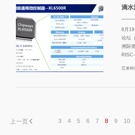
滴水湖R
8月1
论坛（
洲际
RIS
接，推
芯来科
地和
款国
空、先
3
4
5
6
7
8
9
10
上一页