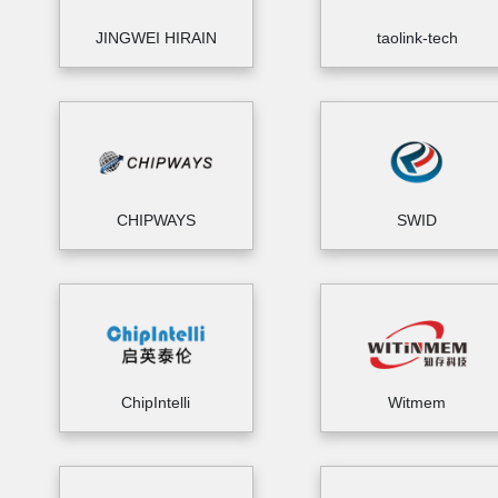
JINGWEI HIRAIN
taolink-tech
CHIPWAYS
SWID
ChipIntelli
Witmem