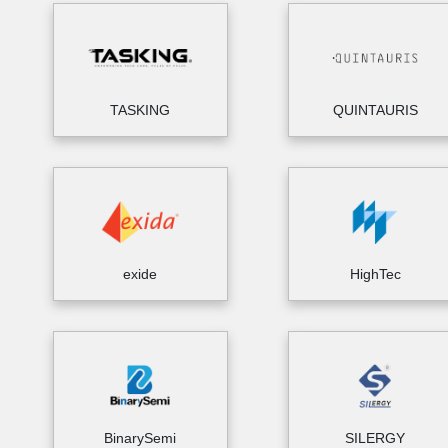
TASKING
QUINTAURIS
exide
HighTec
BinarySemi
SILERGY