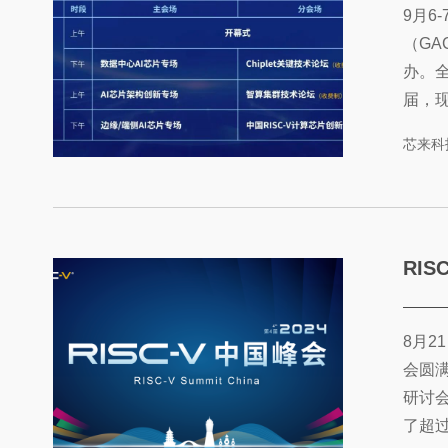
9月6
（GA
办。全
届，
影响
芯来科
芯东
共筑芯
术论坛
由......
RISC-V中
8月2
会圆满
研讨会
了超