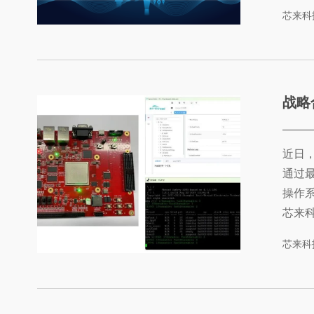
业宣
芯来科
业及
RIS
会，也
战略合作 | 
近日，
通过
操作系统
芯来科
此次适
芯来科
上顺
域带
解决方案