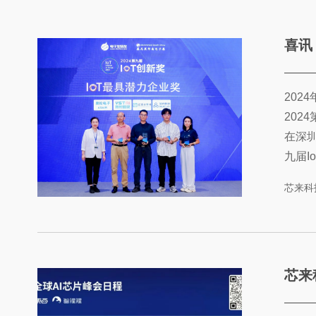
喜讯丨芯来
202
202
在深圳
九届I
子发烧
芯来科
产品
推广、
奖名单终
芯来科技邀