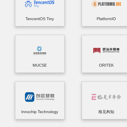
TencentOS Tiny
PlatformIO
MUCSE
ORITEK
Innochip Technology
格见构知